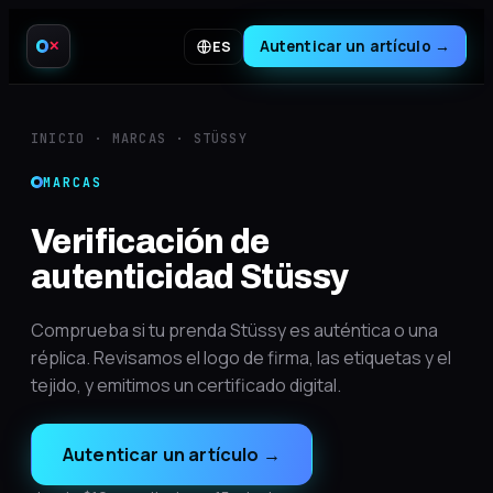
Autenticar un artículo
→
ES
✕
INICIO
·
MARCAS
·
STÜSSY
MARCAS
Verificación de
autenticidad Stüssy
Comprueba si tu prenda Stüssy es auténtica o una
réplica. Revisamos el logo de firma, las etiquetas y el
tejido, y emitimos un certificado digital.
Autenticar un artículo
→