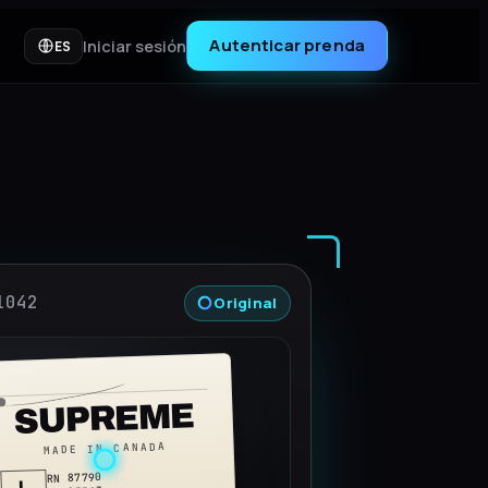
Autenticar prenda
Iniciar sesión
ES
1041
ANALIZANDO DETALLES…
OFF-WHITE
MADE IN ITALY
RN 145220
90