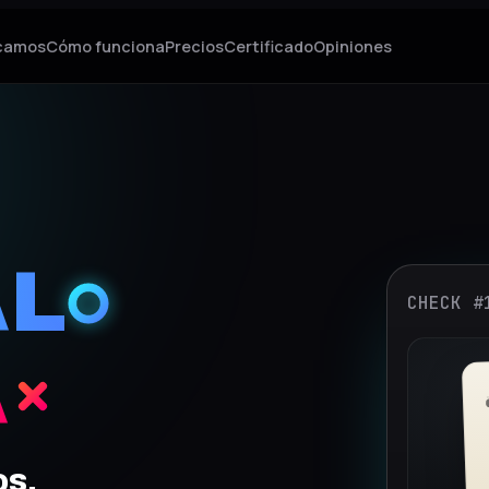
icamos
Cómo funciona
Precios
Certificado
Opiniones
AL
CHECK #
A
os.