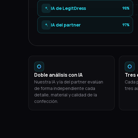
IA de LegitDress
98%
IA del partner
97%
Doble análisis con IA
Tres 
Nuestra IA y la del partner evalúan
Cada p
de forma independiente cada
tres a
detalle, material y calidad de la
confección.