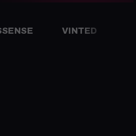
SE
VINTED
STOCK