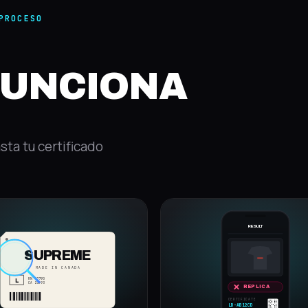
PROCESO
FUNCIONA
sta tu certificado
RESULT
SUPREME
MADE IN CANADA
RN 87790
L
CA 23593
AUTHENTIC
CERTIFICATE
LD-AB12CD