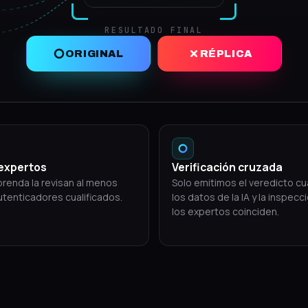
RESULTADO FINAL
ORIGINAL
RÉPLICA
expertos
Verificación cruzada
renda la revisan al menos
Solo emitimos el veredicto c
utenticadores cualificados.
los datos de la IA y la inspecc
los expertos coinciden.