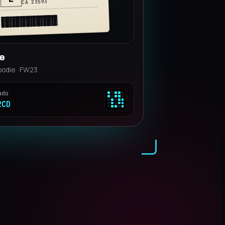
CA 64119
te
elt · 90 cm
ado
X8M