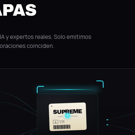
APAS
IA y expertos reales. Solo emitimos
loraciones coinciden.
SUPREME
MADE IN CANADA
RN 87790
L
CA 23593