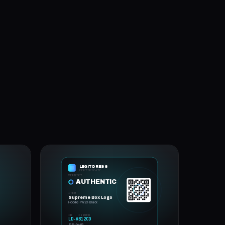
LEGITDRESS
CERTIFICATE
VERDICT
AUTHENTIC
ITEM
Supreme Box Logo
Hoodie · FW23 · Black
ID · ISSUED
LD-AB12CD
2026-06-05