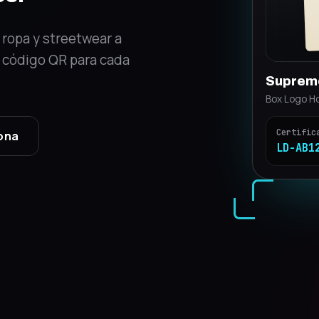
e ropa y streetwear a
on código QR para cada
Off-Whi
Industrial B
Certific
ona
LD-7K3