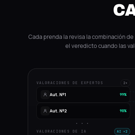
C
Cada prenda la revisa la combinación de 
el veredicto cuando las va
VALORACIONES DE EXPERTOS
2+
Aut. №1
99%
Aut. №2
98%
···
VALORACIONES DE IA
AI ×2