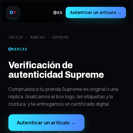
Autenticar un artículo
→
ES
✕
INICIO
·
MARCAS
·
SUPREME
MARCAS
Verificación de
autenticidad Supreme
Comprueba si tu prenda Supreme es original o una
réplica. Analizamos el box logo, las etiquetas y la
costura, y te entregamos un certificado digital.
Autenticar un artículo
→