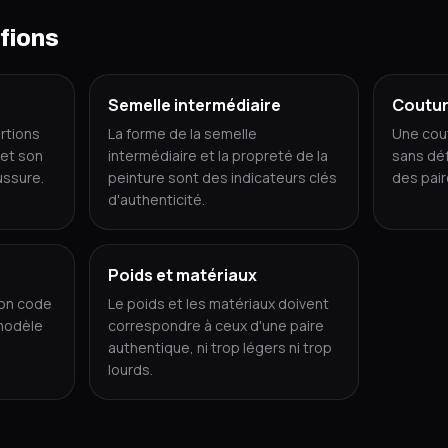
fions
Semelle intermédiaire
Coutu
rtions
La forme de la semelle
Une cout
et son
intermédiaire et la propreté de la
sans déf
ussure.
peinture sont des indicateurs clés
des pair
d'authenticité.
Poids et matériaux
son code
Le poids et les matériaux doivent
modèle
correspondre à ceux d'une paire
authentique, ni trop légers ni trop
lourds.