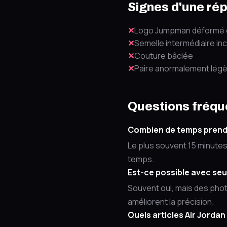
Signes d'une rép
✕
Logo Jumpman déformé o
✕
Semelle intermédiaire in
✕
Couture bâclée
✕
Paire anormalement légè
Questions fréqu
Combien de temps prend l
Le plus souvent 15 minute
temps.
Est-ce possible avec se
Souvent oui, mais des photo
améliorent la précision.
Quels articles Air Jordan