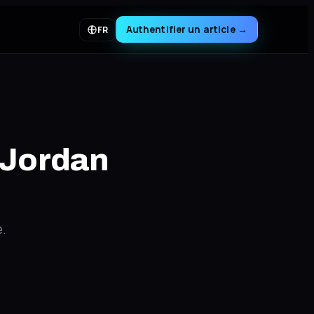
Authentifier un article
→
FR
r Jordan
e.