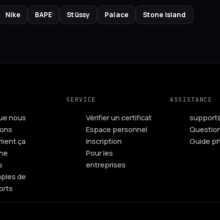
Nike
BAPE
Stüssy
Palace
Stone Island
SERVICE
ASSISTANCE
ue nous
Vérifier un certificat
support
ions
Espace personnel
Questio
ent ça
Inscription
Guide p
he
Pour les
s
entreprises
ples de
orts