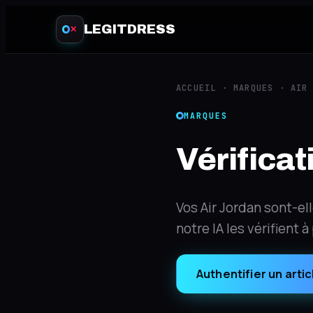
LEGITDRESS
✕
ACCUEIL
·
MARQUES
·
AIR
MARQUES
Vérificat
Vos Air Jordan sont-el
notre IA les vérifient 
Authentifier un artic