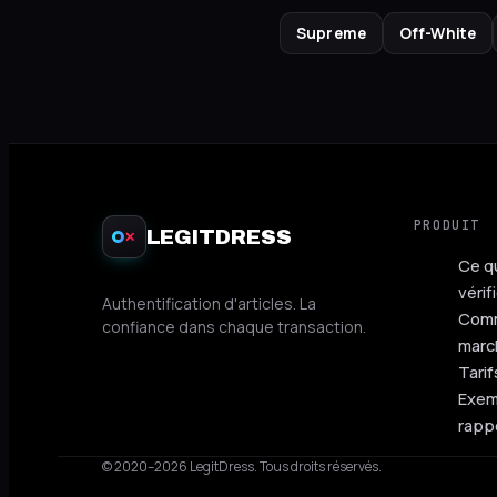
Supreme
Off-White
PRODUIT
LEGITDRESS
✕
Ce q
vérif
Authentification d'articles. La
Comm
confiance dans chaque transaction.
marc
Tarif
Exem
rapp
© 2020–2026 LegitDress.
Tous droits réservés.