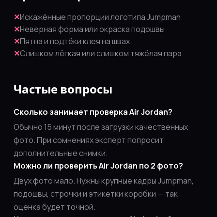
✕
Искажённые пропорции логотипа Jumpman
✕
Неверная форма или окраска подошвы
✕
Пятна и подтёки клея на швах
✕
Слишком лёгкая или слишком тяжёлая пара
Частые вопросы
Сколько занимает проверка Air Jordan?
Обычно 15 минут после загрузки качественных
фото. При сомнениях эксперт попросит
дополнительные снимки.
Можно ли проверить Air Jordan по 2 фото?
Двух фото мало. Нужны крупные кадры Jumpman,
подошвы, строчки и этикетки коробки — так
оценка будет точной.