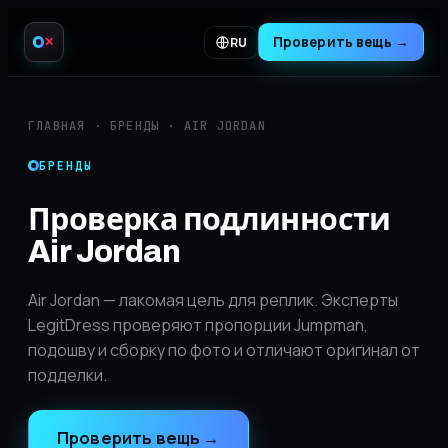
Проверить вещь
→
RU
✕
ГЛАВНАЯ
·
БРЕНДЫ
·
AIR JORDAN
БРЕНДЫ
Проверка подлинности
Air Jordan
Air Jordan — лакомая цель для реплик. Эксперты
LegitDress проверяют пропорции Jumpman,
подошву и сборку по фото и отличают оригинал от
подделки.
Проверить вещь
→