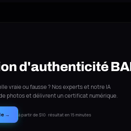
E
tion d'authenticité B
lle vraie ou fausse ? Nos experts et notre IA
r de photos et délivrent un certificat numérique.
le
→
à partir de $10 · résultat en 15 minutes