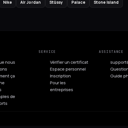
Nike
Air Jordan
Stüssy
Palace
Stone Island
SERVICE
ASSISTANCE
ue nous
Vérifier un certificat
support
ions
Espace personnel
Questio
ent ça
Inscription
Guide p
he
Pour les
s
entreprises
ples de
orts