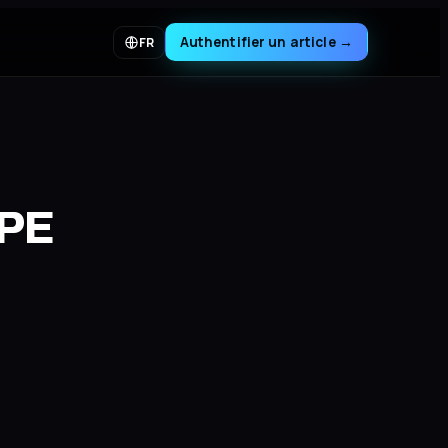
Authentifier un article
→
FR
APE