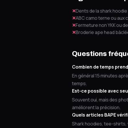
✕
Dents de la shark hoodie
✕
ABC camo terne ou aux c
✕
Fermeture non YKK ou de
✕
Broderie ape head bâclé
Questions fréqu
Combien de temps prend l
En général 15 minutes apr
temps.
Est-ce possible avec se
Souvent oui, mais des phot
améliorent la précision.
Quels articles BAPE véri
Shark hoodies, tee-shirts,