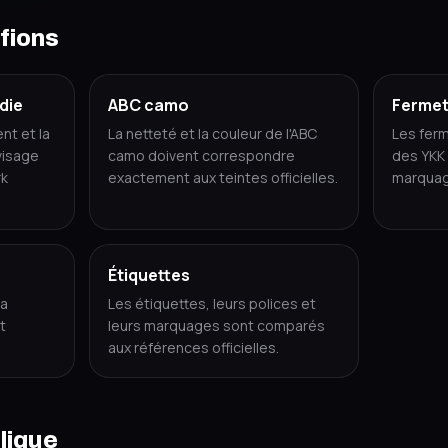
fions
die
ABC camo
Fermet
nt et la
La netteté et la couleur de l'ABC
Les ferm
visage
camo doivent correspondre
des YKK 
rk
exactement aux teintes officielles.
marquage
Étiquettes
la
Les étiquettes, leurs polices et
t
leurs marquages sont comparés
aux références officielles.
lique