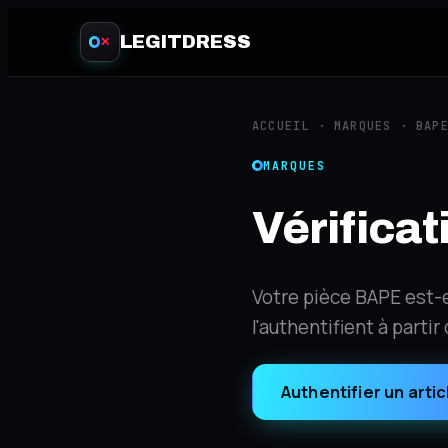
LEGITDRESS
✕
ACCUEIL
·
MARQUES
·
BAP
MARQUES
Vérifica
Votre pièce BAPE est-e
l'authentifient à parti
Authentifier un artic